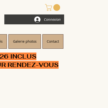
Connexion
és
Galerie photos
Contact
/26 INCLUS
UR RENDEZ-VOUS