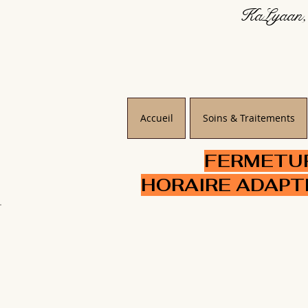
KaLyaan, 
Accueil
Soins & Traitements
FERMETURE
HORAIRE ADAPT