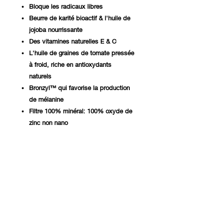
Bloque les radicaux libres
Beurre de karité bioactif & l'huile de
jojoba nourrissante
Des vitamines naturelles E & C
L'huile de graines de tomate pressée
à froid, riche en antioxydants
naturels
Bronzyl™ qui favorise la production
de mélanine
Filtre 100% minéral: 100% oxyde de
zinc non nano
Protection UVA + UVB à large
spectre
Sans parfum ni silicone
Respectueux des récifs
Testé dermatologiquement
Format de poche
Ingrédients
:
Cera Alba, Zinc Oxide,Caprylic/Capric