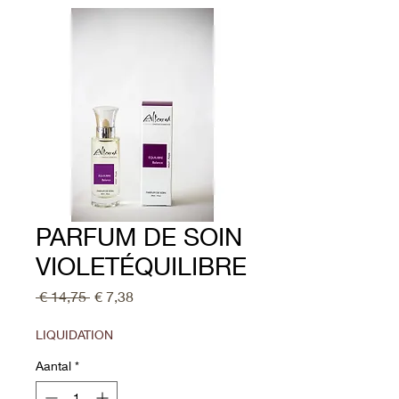
PARFUM DE SOIN
VIOLETÉQUILIBRE
Normale
Verkoopprijs
 € 14,75 
€ 7,38
prijs
LIQUIDATION
Aantal
*