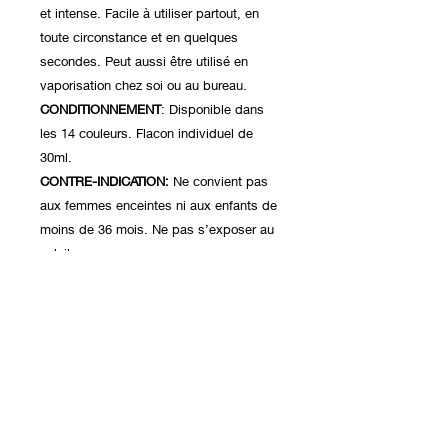
et intense. Facile à utiliser partout, en
toute circonstance et en quelques
secondes. Peut aussi être utilisé en
vaporisation chez soi ou au bureau.
CONDITIONNEMENT
: Disponible dans
les 14 couleurs. Flacon individuel de
30ml.
CONTRE-INDICATION:
Ne convient pas
aux femmes enceintes ni aux enfants de
moins de 36 mois. Ne pas s’exposer au
soleil.
Me contacter
:
0473/79 60 19 WhatsApp
Suivez-moi sur les réseaux :