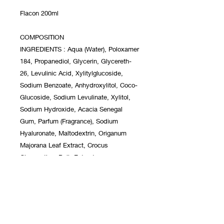
Flacon 200ml
COMPOSITION
INGREDIENTS : Aqua (Water), Poloxamer
184, Propanediol, Glycerin, Glycereth-
26, Levulinic Acid, Xylitylglucoside,
Sodium Benzoate, Anhydroxylitol, Coco-
Glucoside, Sodium Levulinate, Xylitol,
Sodium Hydroxide, Acacia Senegal
Gum, Parfum (Fragrance), Sodium
Hyaluronate, Maltodextrin, Origanum
Majorana Leaf Extract, Crocus
Chrysanthus Bulb Extract
Flacon 200ml.